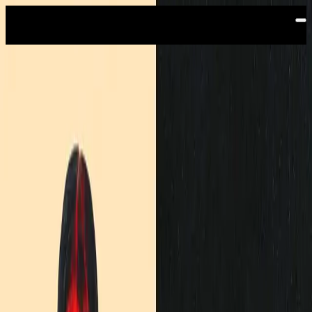
Saltar al contenido principal
Arena VFG
ARENA
VFG
Centro de espectáculos, exposiciones, eventos
deportivos, fiestas de fin de año, charrería.
ROSALÍA
Comprar boletos
YOUNG MIKO
Comprar boletos